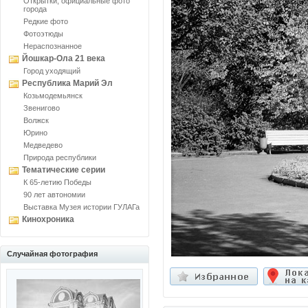
Открытки, официальные фото
города
Редкие фото
Фотоэтюды
Нераспознанное
Йошкар-Ола 21 века
Город уходящий
Республика Марий Эл
Козьмодемьянск
Звенигово
Волжск
Юрино
Медведево
Природа республики
Тематические серии
К 65-летию Победы
90 лет автономии
Выставка Музея истории ГУЛАГа
Кинохроника
Случайная фотография