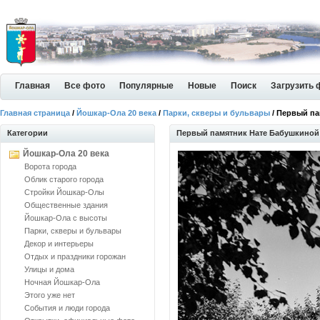
Главная
Все фото
Популярные
Новые
Поиск
Загрузить 
Главная страница
/
Йошкар-Ола 20 века
/
Парки, скверы и бульвары
/ Первый па
Категории
Первый памятник Нате Бабушкиной
Йошкар-Ола 20 века
Ворота города
Облик старого города
Стройки Йошкар-Олы
Общественные здания
Йошкар-Ола с высоты
Парки, скверы и бульвары
Декор и интерьеры
Отдых и праздники горожан
Улицы и дома
Ночная Йошкар-Ола
Этого уже нет
События и люди города