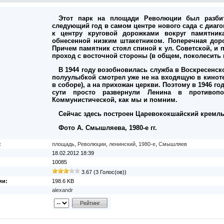
Этот парк на площади Революции был разбит
следующий год в самом центре нового сада с диаг
к центру круговой дорожками вокруг памятника
обнесенной низким штакетником. Поперечная доро
Причем памятник стоял спиной к ул. Советской, и
проход с восточной стороны (в общем, поколесить 
В 1944 году возобновилась служба в Воскресенск
полуулыбкой смотрел уже не на входящую в киноте
в соборе), а на прихожан церкви. Поэтому в 1946 г
сути просто развернули Ленина в противо
Коммунистической, как мы и помним.
Сейчас здесь построен Царевококшайский кремль
Фото А. Смышляева, 1980-е гг.
:
площадь
,
Революции
,
ленинский
,
1980-е
,
Смышляев
18.02.2012 18:39
10085
3.67 (3 Голос(ов))
ии:
198.6 KB
alexandr