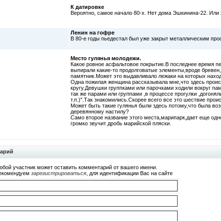
К датировке
Вероятно, самое начало 80-х. Нет дома Эшкинина-22. Или 
Ленин на гофре
В 80-е годы пьедестал был уже закрыт металлическим про
Место гулянья молодежи.
Какое ровное асфальтовое покрытие.В последнее время п
выпирали какие-то продолговатые элементы,вроде бревен
памятник.Может это выдавливало лежаки на которых нахо
Одна пожилая женщина рассказывала мне,что здесь проис
кругу.Девушки группками или парочками ходили вокруг па
так же парами или группами ,в процессе прогулки ,догоня
т.п.)".Так знакомились.Скорее всего все это шествие прои
Может быть такие гулянья были здесь потому,что была во
деревянному настилу?
Само второе название этого места,марипарк,дает еще одн
громко звучит дробь марийской пляски.
тарий
юбой участник может оставить комментарий от вашего имени.
екомендуем
зарегистрироваться
, для идентификации Вас на сайте