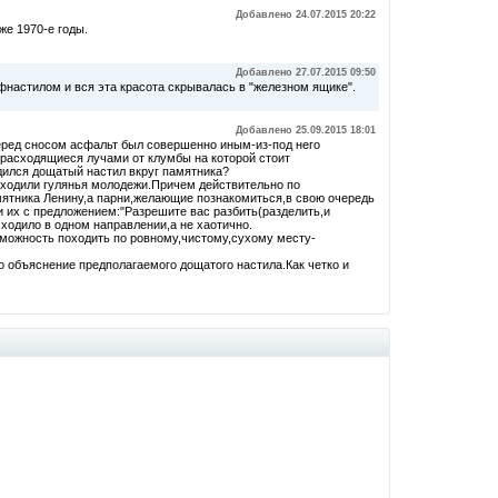
Добавлено 24.07.2015 20:22
же 1970-е годы.
Добавлено 27.07.2015 09:50
фнастилом и вся эта красота скрывалась в "железном ящике".
Добавлено 25.09.2015 18:01
еред сносом асфальт был совершенно иным-из-под него
,расходящиеся лучами от клумбы на которой стоит
дился дощатый настил вкруг памятника?
ходили гулянья молодежи.Причем действительно по
мятника Ленину,а парни,желающие познакомиться,в свою очередь
ли их с предложением:"Разрешите вас разбить(разделить,и
сходило в одном направлении,а не хаотично.
зможность походить по ровному,чистому,сухому месту-
о объяснение предполагаемого дощатого настила.Как четко и