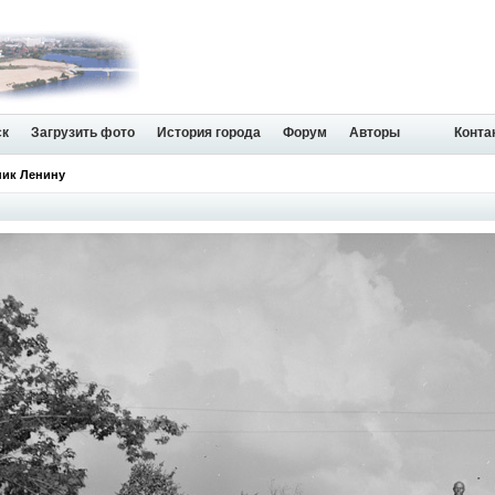
ск
Загрузить фото
История города
Форум
Авторы
Конта
ник Ленину