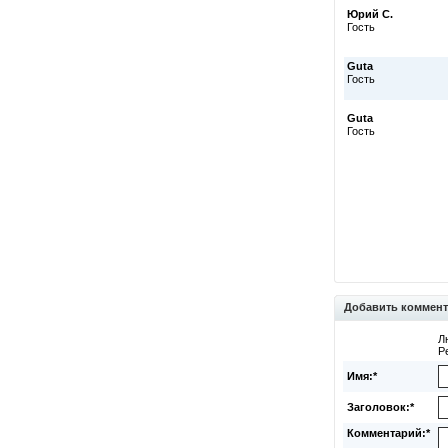
Юрий С.
Гость
Guta
Гость
Guta
Гость
Добавить коммен
Л
Р
Имя:*
Заголовок:*
Комментарий:*