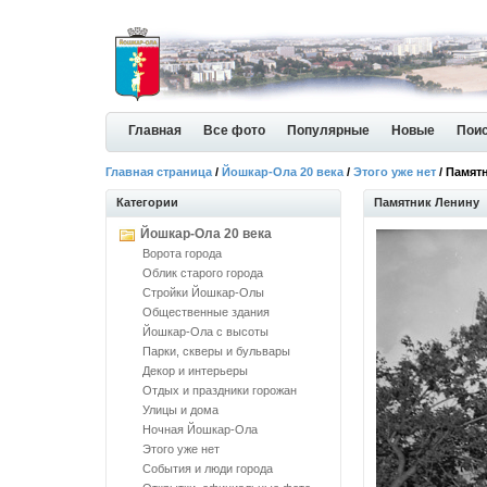
Главная
Все фото
Популярные
Новые
Пои
Главная страница
/
Йошкар-Ола 20 века
/
Этого уже нет
/ Памят
Категории
Памятник Ленину
Йошкар-Ола 20 века
Ворота города
Облик старого города
Стройки Йошкар-Олы
Общественные здания
Йошкар-Ола с высоты
Парки, скверы и бульвары
Декор и интерьеры
Отдых и праздники горожан
Улицы и дома
Ночная Йошкар-Ола
Этого уже нет
События и люди города