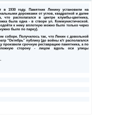
 в 1930 году. Памятник Ленину установили на
ональными дорожками от углов, квадратной и далее
, что располагался в центре клумбы-цветника,
жка была одна - в створе ул. Коммунистической.
 подойти к нему вплотную можно было только через
нужно было по парку).
ом соборе. Получилось так, что Ленин с довольной
атр "Октябрь" публику (до войны к/т располагался
оду произвели срочную реставрацию памятника, а по
положную сторону - лицом вдоль оси улицы
.