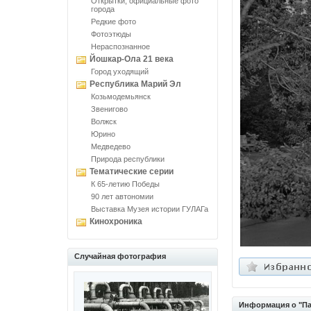
Открытки, официальные фото
города
Редкие фото
Фотоэтюды
Нераспознанное
Йошкар-Ола 21 века
Город уходящий
Республика Марий Эл
Козьмодемьянск
Звенигово
Волжск
Юрино
Медведево
Природа республики
Тематические серии
К 65-летию Победы
90 лет автономии
Выставка Музея истории ГУЛАГа
Кинохроника
Случайная фотография
Информация о "Па