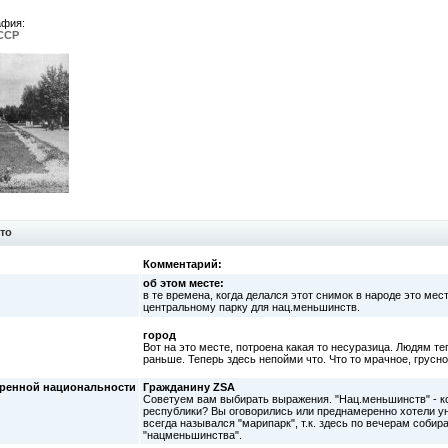
афия:
ССР
то
Комментарий:
об этом месте:
в те времена, когда делался этот снимок в народе это ме
центральному парку для нац.меньшинств.
город
Вот на это месте, потроена какая то несуразица. Людям те
раньше. Теперь здесь непойми что. Что то мрачное, грусно
оренной национальности
Гражданину ZSA
Советуем вам выбирать выражения. "Нац.меньшинств" - ко
республики? Вы оговорились или преднамеренно хотели у
всегда назывался "марипарк", т.к. здесь по вечерам соби
"нацменьшинства".