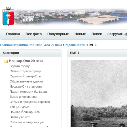
Главная
Все фото
Популярные
Новые
Поиск
Загрузить 
Главная страница
/
Йошкар-Ола 20 века
/
Редкие фото
/ ПМГ-1
Категории
ПМГ-1
Йошкар-Ола 20 века
Ворота города
Облик старого города
Стройки Йошкар-Олы
Общественные здания
Йошкар-Ола с высоты
Парки, скверы и бульвары
Декор и интерьеры
Отдых и праздники горожан
Улицы и дома
Ночная Йошкар-Ола
Этого уже нет
События и люди города