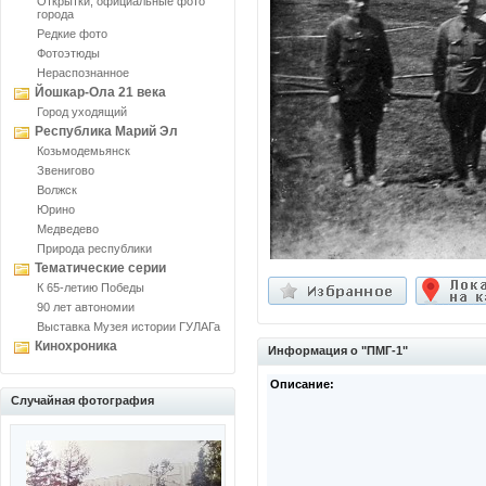
Открытки, официальные фото
города
Редкие фото
Фотоэтюды
Нераспознанное
Йошкар-Ола 21 века
Город уходящий
Республика Марий Эл
Козьмодемьянск
Звенигово
Волжск
Юрино
Медведево
Природа республики
Тематические серии
К 65-летию Победы
90 лет автономии
Выставка Музея истории ГУЛАГа
Кинохроника
Информация о "ПМГ-1"
Описание:
Случайная фотография