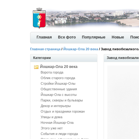
Главная
Все фото
Популярные
Новые
Пои
Главная страница
/
Йошкар-Ола 20 века
/ Завод пивобезалког
Категории
Завод пивобезалк
Йошкар-Ола 20 века
Ворота города
Облик старого города
Стройки Йошкар-Олы
Общественные здания
Йошкар-Ола с высоты
Парки, скверы и бульвары
Декор и интерьеры
Отдых и праздники горожан
Улицы и дома
Ночная Йошкар-Ола
Этого уже нет
События и люди города