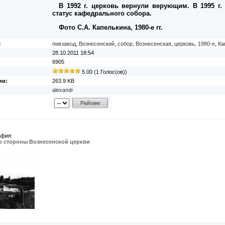
В 1992 г. церковь вернули верующим. В 1995 г
статус кафедрального собора.
Фото С.А. Капелькина, 1980-е гг.
:
пивзавод
,
Вознесенский
,
собор
,
Вознесенская
,
церковь
,
1980-е
,
Ка
28.10.2011 18:54
6905
5.00 (1 Голос(ов))
ии:
263.9 KB
alexandr
афия:
со стороны Вознесенской церкви