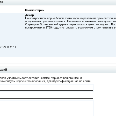
то
Комментарий:
Декор
На контрастном чёрно-белом фото хорошо различим примечательны
оформлены пучками колоннок. Наличники прихотливо изогнутого ко
С декором Вознесенской церкви перекликался декор городского Во
построенных в 1759 году, что говорит о возможном строительстве 
: 29.11.2011
тарий
юбой участник может оставить комментарий от вашего имени.
екомендуем
зарегистрироваться
, для идентификации Вас на сайте