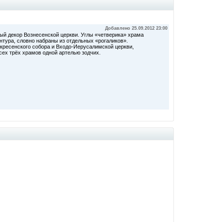
Добавлено 25.09.2012 23:00
й декор Вознесенской церкви. Углы «четверика» храма
нтура, словно набраны из отдельных «рогаликов».
скресенского собора и Входо-Иерусалимской церкви,
всех трёх храмов одной артелью зодчих.