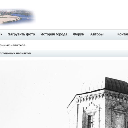
ск
Загрузить фото
История города
Форум
Авторы
Конта
ольных напитков
огольных напитков