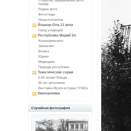
Открытки, официальные фото
города
Редкие фото
Фотоэтюды
Нераспознанное
Йошкар-Ола 21 века
Город уходящий
Республика Марий Эл
Козьмодемьянск
Звенигово
Волжск
Юрино
Медведево
Природа республики
Тематические серии
К 65-летию Победы
90 лет автономии
Выставка Музея истории ГУЛАГа
Кинохроника
Случайная фотография