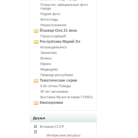
Открытки, официальные фото
города
Редкие фото
Фотоэтюды
Нераспознанное
Йошкар-Ола 21 века
Город уходящий
Республика Марий Эл
Козьмодемьянск
Звенигово
Волжск
Юрино
Медведево
Природа республики
Тематические серии
К 65-летию Победы
90 лет автономии
Выставка Музея истории ГУЛАГа
Кинохроника
Друзья
Вспомни СССР
Интересные ресурсы