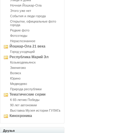
Улицы и дома
Ночная Йошкар-Ола
Этого уже нет
События и люди города
Открытки, официальные фото
города
Редкие фото
Фотоэтюды
Нераспознанное
Йошкар-Ола 21 века
Город уходящий
Республика Марий Эл
Козьмодемьянск
Звенигово
Волжск
Юрино
Медведево
Природа республики
Тематические серии
К 65-летию Победы
90 лет автономии
Выставка Музея истории ГУЛАГа
Кинохроника
Друзья