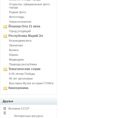
Открытки, официальные фото
города
Редкие фото
Фотоэтюды
Нераспознанное
Йошкар-Ола 21 века
Город уходящий
Республика Марий Эл
Козьмодемьянск
Звенигово
Волжск
Юрино
Медведево
Природа республики
Тематические серии
К 65-летию Победы
90 лет автономии
Выставка Музея истории ГУЛАГа
Кинохроника
Друзья
Вспомни СССР
Интересные ресурсы