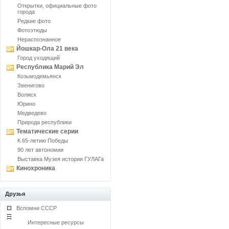
Открытки, официальные фото
города
Редкие фото
Фотоэтюды
Нераспознанное
Йошкар-Ола 21 века
Город уходящий
Республика Марий Эл
Козьмодемьянск
Звенигово
Волжск
Юрино
Медведево
Природа республики
Тематические серии
К 65-летию Победы
90 лет автономии
Выставка Музея истории ГУЛАГа
Кинохроника
Друзья
Вспомни СССР
Интересные ресурсы